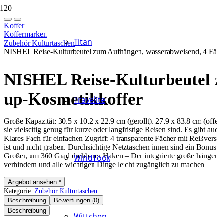
Koffer
Koffermarken
Titan
Zubehör Kulturtaschen
NISHEL Reise-Kulturbeutel zum Aufhängen, wasserabweisend, 4 Fä
NISHEL Reise-Kulturbeutel 
up-Kosmetikkoffer
Travelite
Große Kapazität: 30,5 x 10,2 x 22,9 cm (gerollt), 27,9 x 83,8 cm (off
sie vielseitig genug für kurze oder langfristige Reisen sind. Es gibt 
Klares Fach für einfachen Zugriff: 4 transparente Fächer mit Reißver
ist und nicht graben. Durchsichtige Netztaschen innen sind ein Bonus
Großer, um 360 Grad drehbarer Haken – Der integrierte große hängen
WindTook
verhindern und alle wichtigen Dinge leicht zugänglich zu machen
Angebot ansehen *
Kategorie:
Zubehör Kulturtaschen
Beschreibung
Bewertungen (0)
Beschreibung
Wittchen