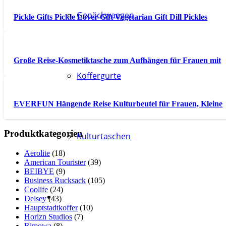
Gepäckwaagen
Pickle Gifts Pickle Lover Gift Vegetarian Gift Dill Pickles
Große Reise-Kosmetiktasche zum Aufhängen für Frauen mit
Koffergurte
EVERFUN Hängende Reise Kulturbeutel für Frauen, Kleine
Produktkategorien
Kulturtaschen
Aerolite
(18)
American Tourister
(39)
BEIBYE
(9)
Business Rucksack
(105)
Coolife
(24)
Delsey
(43)
Hauptstadtkoffer
(10)
Horizn Studios
(7)
Rimowa
(8)