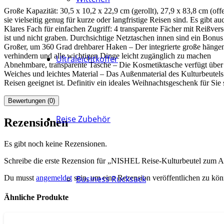
Große Kapazität: 30,5 x 10,2 x 22,9 cm (gerollt), 27,9 x 83,8 cm (off
sie vielseitig genug für kurze oder langfristige Reisen sind. Es gibt 
Klares Fach für einfachen Zugriff: 4 transparente Fächer mit Reißver
ist und nicht graben. Durchsichtige Netztaschen innen sind ein Bonus
Großer, um 360 Grad drehbarer Haken – Der integrierte große hängen
verhindern und alle wichtigen Dinge leicht zugänglich zu machen
Ultraleichtkoffer
Abnehmbare, transparente Tasche – Die Kosmetiktasche verfügt über 
Weiches und leichtes Material – Das Außenmaterial des Kulturbeutels 
Reisen geeignet ist. Definitiv ein ideales Weihnachtsgeschenk für Sie 
Bewertungen (0)
Reise Zubehör
Rezensionen
Es gibt noch keine Rezensionen.
Schreibe die erste Rezension für „NISHEL Reise-Kulturbeutel zum 
Du musst
angemeldet
sein, um eine Rezension veröffentlichen zu kön
Business Rucksack
Ähnliche Produkte