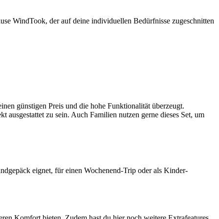
Hause WindTook, der auf deine individuellen Bedürfnisse zugeschnitten
einen günstigen Preis und die hohe Funktionalität überzeugt.
t ausgestattet zu sein. Auch Familien nutzen gerne dieses Set, um
Handgepäck eignet, für einen Wochenend-Trip oder als Kinder-
ren Komfort bieten. Zudem hast du hier noch weitere Extrafeatures