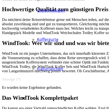
Hochwertige Qualität zum günstigen Preis
Gepäckwaagen
Du möchtest deine Reiseerlebnisse gerne mit Menschen teilen, auf die 
absolut zuverlässig sind und gut zu transportieren. Gleichzeitig möc
hochwertig verarbeitetes Kofferset muss her. Welches leicht zu trans
Handgepäck Modelle und WindTook Weichschalen Trolley Koffer sowie
Koffergurte
WindTook: Wer wir sind und was wir biet
WindTook ist ein junges Unternehmen, das sich innerhalb kürzester Ze
die Voraussetzung zu schaffen, dass deine Reise unvergesslich wird
ausgezeichnete Koffersystem verbindet eine schöne Optik mit Funkti
WindTook Trolley, die WindTook Koffer Sets und WindTook Hartsch
Kulturtaschen
von Langzeitnutzern durchweg positiv bewertet. Ob Geschäftsreise, A
Anzeige (*)
Es wurden keine Ergebnisse gefunden.
Das WindTook Komplettpaket
Du kannst aus einer Vielzahl unterschiedlicher Koffer wählen. Egal 