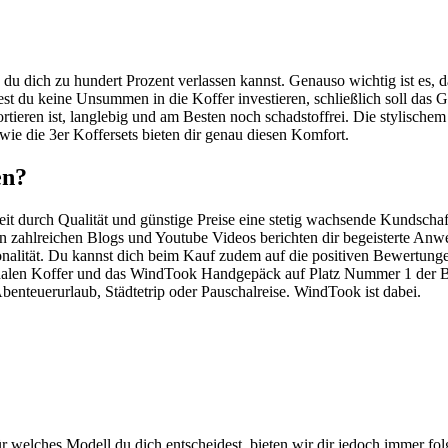
du dich zu hundert Prozent verlassen kannst. Genauso wichtig ist es, d
htest du keine Unsummen in die Koffer investieren, schließlich soll das
portieren ist, langlebig und am Besten noch schadstoffrei. Die stylis
 die 3er Koffersets bieten dir genau diesen Komfort.
en?
it durch Qualität und günstige Preise eine stetig wachsende Kundschaft
. In zahlreichen Blogs und Youtube Videos berichten dir begeisterte A
onalität. Du kannst dich beim Kauf zudem auf die positiven Bewertung
alen Koffer und das WindTook Handgepäck auf Platz Nummer 1 der Be
benteuerurlaub, Städtetrip oder Pauschalreise. WindTook ist dabei.
für welches Modell du dich entscheidest, bieten wir dir jedoch immer 