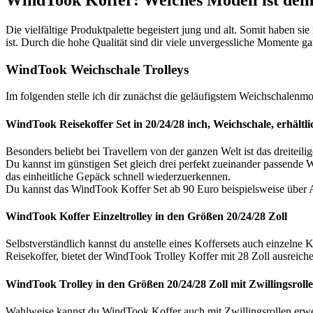
Die vielfältige Produktpalette begeistert jung und alt. Somit haben s
ist. Durch die hohe Qualität sind dir viele unvergessliche Momente gar
WindTook Weichschale Trolleys
Im folgenden stelle ich dir zunächst die geläufigstem Weichschalen
WindTook Reisekoffer Set in 20/24/28 inch, Weichschale, erhältli
Besonders beliebt bei Travellern von der ganzen Welt ist das dreiteil
Du kannst im günstigen Set gleich drei perfekt zueinander passende 
das einheitliche Gepäck schnell wiederzuerkennen.
Du kannst das WindTook Koffer Set ab 90 Euro beispielsweise über
WindTook Koffer Einzeltrolley in den Größen 20/24/28 Zoll
Selbstverständlich kannst du anstelle eines Koffersets auch einzelne
Reisekoffer, bietet der WindTook Trolley Koffer mit 28 Zoll ausreich
WindTook Trolley in den Größen 20/24/28 Zoll mit Zwillingsroll
Wahlweise kannst du WindTook Koffer auch mit Zwillingsrollen erwer