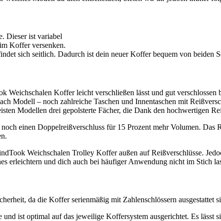
. Dieser ist variabel
 im Koffer versenken.
ndet sich seitlich. Dadurch ist dein neuer Koffer bequem von beiden Se
k Weichschalen Koffer leicht verschließen lässt und gut verschlossen 
nach Modell – noch zahlreiche Taschen und Innentaschen mit Reißversch
meisten Modellen drei gepolsterte Fächer, die Dank den hochwertigen R
re noch einen Doppelreißverschluss für 15 Prozent mehr Volumen. Das R
en.
dTook Weichschalen Trolley Koffer außen auf Reißverschlüsse. Jedoch 
es erleichtern und dich auch bei häufiger Anwendung nicht im Stich la
erheit, da die Koffer serienmäßig mit Zahlenschlössern ausgestattet sind
e und ist optimal auf das jeweilige Koffersystem ausgerichtet. Es lässt 