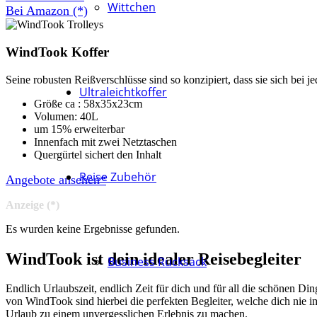
Wittchen
Bei Amazon (*)
WindTook Koffer
Seine robusten Reißverschlüsse sind so konzipiert, dass sie sich bei 
Ultraleichtkoffer
Größe ca : 58x35x23cm
Volumen: 40L
um 15% erweiterbar
Innenfach mit zwei Netztaschen
Quergürtel sichert den Inhalt
Reise Zubehör
Angebote ansehen*
Anzeige (*)
Es wurden keine Ergebnisse gefunden.
WindTook ist dein idealer Reisebegleiter
Business Rucksack
Endlich Urlaubszeit, endlich Zeit für dich und für all die schönen D
von WindTook sind hierbei die perfekten Begleiter, welche dich nie im 
Urlaub zu einem unvergesslichen Erlebnis zu machen.