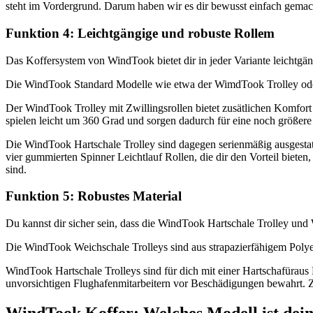
steht im Vordergrund. Darum haben wir es dir bewusst einfach gemac
Funktion 4: Leichtgängige und robuste Rollem
Das Koffersystem von WindTook bietet dir in jeder Variante leichtgän
Die WindTook Standard Modelle wie etwa der WimdTook Trolley oder da
Der WindTook Trolley mit Zwillingsrollen bietet zusätlichen Komfort 
spielen leicht um 360 Grad und sorgen dadurch für eine noch größere
Die WindTook Hartschale Trolley sind dagegen serienmäßig ausgestatt
vier gummierten Spinner Leichtlauf Rollen, die dir den Vorteil biete
sind.
Funktion 5: Robustes Material
Du kannst dir sicher sein, dass die WindTook Hartschale Trolley und 
Die WindTook Weichschale Trolleys sind aus strapazierfähigem Polye
WindTook Hartschale Trolleys sind für dich mit einer Hartschafüraus 
unvorsichtigen Flughafenmitarbeitern vor Beschädigungen bewahrt. Z
WindTook Koffer: Welches Modell ist dein