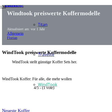
KOFFER BLOG
ALLGEMEIN
KOFFER BLOG
Windtook preiswerte Koffermodelle
Titan
Aktualisiert am:
vor 1 Jahr
Allgemein
Florian
WindTook preiswerte Koffermodelle
Travelite
WindTook stellt günstige Koffer Sets her.
WindTook Koffer: Für alle, die mehr wollen
WindTook
4/5 - (1 vote)
Neueste Koffer