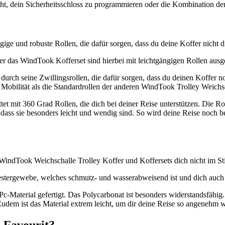
ht, dein Sicherheitsschloss zu programmieren oder die Kombination der
gige und robuste Rollen, die dafür sorgen, dass du deine Koffer nicht 
s WindTook Kofferset sind hierbei mit leichtgängigen Rollen ausgestat
durch seine Zwillingsrollen, die dafür sorgen, dass du deinen Koffer 
 Mobilität als die Standardrollen der anderen WindTook Trolley Weichs
et mit 360 Grad Rollen, die dich bei deiner Reise unterstützen. Die R
n, dass sie besonders leicht und wendig sind. So wird deine Reise noch 
WindTook Weichschalle Trolley Koffer und Koffersets dich nicht im Sti
stergewebe, welches schmutz- und wasserabweisend ist und dich auch 
Pc-Material gefertigt. Das Polycarbonat ist besonders widerstandsfähi
udem ist das Material extrem leicht, um dir deine Reise so angenehm 
 Favourit?