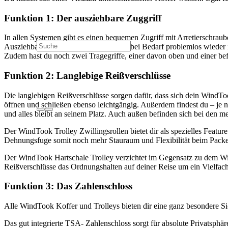
Funktion 1: Der ausziehbare Zuggriff
In allen Systemen gibt es einen bequemen Zugriff mit Arretierschraube
Ausziehbar bis zu 42 cm und lässt sich bei Bedarf problemlos wieder
Zudem hast du noch zwei Tragegriffe, einer davon oben und einer befi
Funktion 2: Langlebige Reißverschlüsse
Die langlebigen Reißverschlüsse sorgen dafür, dass sich dein WindToo
öffnen und schließen ebenso leichtgängig. Außerdem findest du – je 
und alles bleibt an seinem Platz. Auch außen befinden sich bei den 
Der WindTook Trolley Zwillingsrollen bietet dir als spezielles Featu
Dehnungsfuge somit noch mehr Stauraum und Flexibilität beim Pack
Der WindTook Hartschale Trolley verzichtet im Gegensatz zu dem Win
Reißverschlüsse das Ordnungshalten auf deiner Reise um ein Vielfach
Funktion 3: Das Zahlenschloss
Alle WindTook Koffer und Trolleys bieten dir eine ganz besondere Sich
Das gut integrierte TSA- Zahlenschloss sorgt für absolute Privatsphär