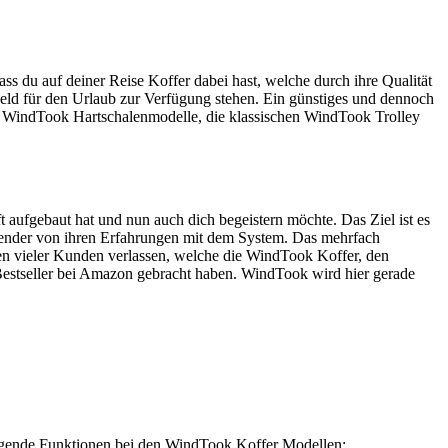
ass du auf deiner Reise Koffer dabei hast, welche durch ihre Qualität
 Geld für den Urlaub zur Verfügung stehen. Ein günstiges und dennoch
chem WindTook Hartschalenmodelle, die klassischen WindTook Trolley
 aufgebaut hat und nun auch dich begeistern möchte. Das Ziel ist es
nwender von ihren Erfahrungen mit dem System. Das mehrfach
en vieler Kunden verlassen, welche die WindTook Koffer, den
stseller bei Amazon gebracht haben. WindTook wird hier gerade
folgende Funktionen bei den WindTook Koffer Modellen: