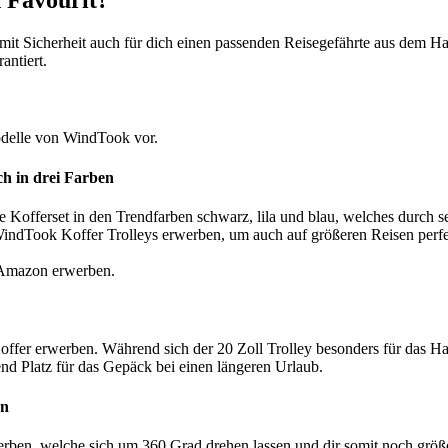
ie mit Sicherheit auch für dich einen passenden Reisegefährte aus dem 
antiert.
modelle von WindTook vor.
ch in drei Farben
ige Kofferset in den Trendfarben schwarz, lila und blau, welches durch s
WindTook Koffer Trolleys erwerben, um auch auf größeren Reisen perfek
 Amazon erwerben.
 Koffer erwerben. Während sich der 20 Zoll Trolley besonders für das 
end Platz für das Gepäck bei einen längeren Urlaub.
en
ben, welche sich um 360 Grad drehen lassen und dir somit noch größe