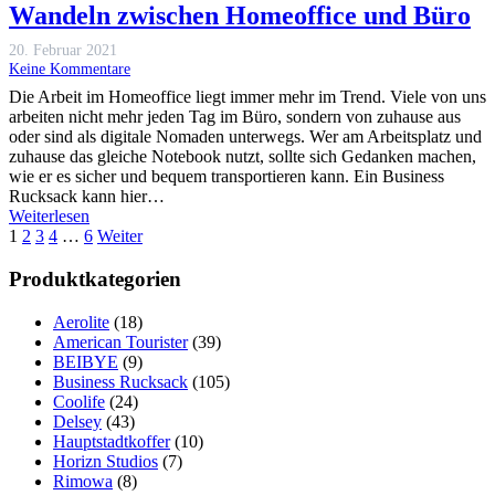
Wandeln zwischen Homeoffice und Büro
20. Februar 2021
Keine Kommentare
Die Arbeit im Homeoffice liegt immer mehr im Trend. Viele von uns
arbeiten nicht mehr jeden Tag im Büro, sondern von zuhause aus
oder sind als digitale Nomaden unterwegs. Wer am Arbeitsplatz und
zuhause das gleiche Notebook nutzt, sollte sich Gedanken machen,
wie er es sicher und bequem transportieren kann. Ein Business
Rucksack kann hier…
Weiterlesen
1
2
3
4
…
6
Weiter
Produktkategorien
Aerolite
(18)
American Tourister
(39)
BEIBYE
(9)
Business Rucksack
(105)
Coolife
(24)
Delsey
(43)
Hauptstadtkoffer
(10)
Horizn Studios
(7)
Rimowa
(8)