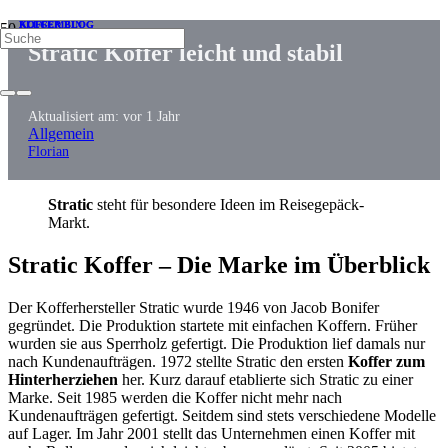
ALLGEMEIN
KOFFER BLOG
KOFFER BLOG
Stratic Koffer leicht und stabil
Aktualisiert am:
vor 1 Jahr
Allgemein
Florian
Stratic
steht für besondere Ideen im Reisegepäck-
Markt.
Stratic Koffer – Die Marke im Überblick
Der Kofferhersteller Stratic wurde 1946 von Jacob Bonifer
gegründet. Die Produktion startete mit einfachen Koffern. Früher
wurden sie aus Sperrholz gefertigt. Die Produktion lief damals nur
nach Kundenaufträgen. 1972 stellte Stratic den ersten
Koffer zum
Hinterherziehen
her. Kurz darauf etablierte sich Stratic zu einer
Marke. Seit 1985 werden die Koffer nicht mehr nach
Kundenaufträgen gefertigt. Seitdem sind stets verschiedene Modelle
auf Lager. Im Jahr 2001 stellt das Unternehmen einen Koffer mit