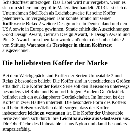
Schadstofftest unterzogen. Das Label wird nur vergeben, wenn es
sich um sichere und geprüfte Materialien handelt. 2013 lässt sich das
Unternehmen ShellTech als Leichtbauweise für seine Koffer
patentieren. Im vergangenen Jahr konnte Stratic mit seiner
Kofferserie Relax
2 weitere Designpreise in Deutschland und den
USA sowie in Europa gewinnen. Stratic erhielt die Auszeichnungen
Good Design Award, German Design Award, iF Design Award und
Plus X Award. Im selben Jahr wurde außerdem der Unbeatable 2
von Stiftung Warentest als
Testsieger in einem Koffertest
ausgezeichnet.
Die beliebtesten Koffer der Marke
Bei dem Weichgepäck sind Koffer der Serien Unbeatable 2 und
Relax 2 besonders beliebt. Die Koffer sind in verschiedenen Größen
erhältlich. Die Koffer der Relax Serie soll den Reisenden unterwegs
besonders viel Ruhe und Komfort bringen. An dem Gepäckstück
befindet sich ein ausklappbarer Getränkehalter. Im Inneren ist der
Koffer in zwei Hälften unterteilt. Die besondere Form des Koffers
soll beim Reisen zusätzlich dafür sorgen, dass der Koffer
insbesondere
leicht zu verstauen
ist. Die Koffer der Unbeatable
Serie zeichnen sich durch ihre
Leichtbauweise aus Glasfasern
aus.
Die Oberfläche des Unbeatable ist aus Nylon und damit besonders
strapazierfähig.