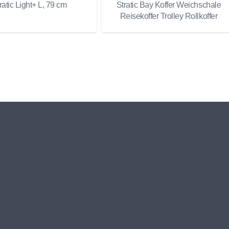
ratic Light+ L, 79 cm
Stratic Bay Koffer Weichschale
Reisekoffer Trolley Rollkoffer