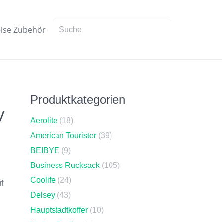
ise Zubehör
Produktkategorien
y
Aerolite
(18)
American Tourister
(39)
BEIBYE
(9)
Business Rucksack
(105)
Coolife
(24)
f
Delsey
(43)
Hauptstadtkoffer
(10)