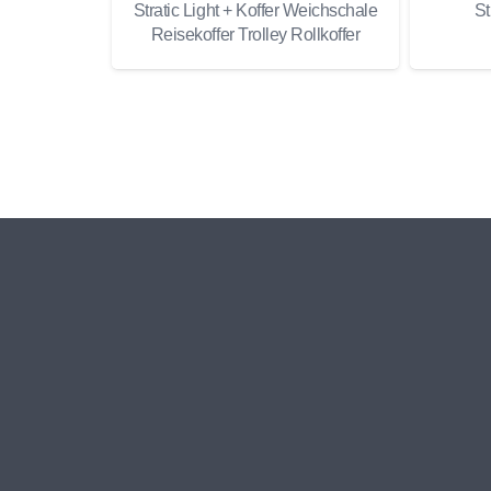
Stratic Light + Koffer Weichschale
St
Reisekoffer Trolley Rollkoffer