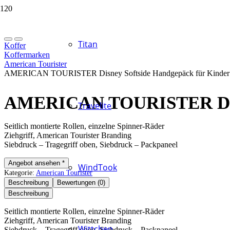
Titan
Koffer
Koffermarken
American Tourister
AMERICAN TOURISTER Disney Softside Handgepäck für Kinder
AMERICAN TOURISTER Disne
Travelite
Seitlich montierte Rollen, einzelne Spinner-Räder
Ziehgriff, American Tourister Branding
Siebdruck – Tragegriff oben, Siebdruck – Packpaneel
Angebot ansehen *
WindTook
Kategorie:
American Tourister
Beschreibung
Bewertungen (0)
Beschreibung
Seitlich montierte Rollen, einzelne Spinner-Räder
Ziehgriff, American Tourister Branding
Wittchen
Siebdruck – Tragegriff oben, Siebdruck – Packpaneel