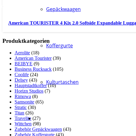
Gepäckwaagen
American TOURISTER 4 Kix 2.0 Softside Expandable Lugg
Produktkategorien
Koffergurte
Aerolite
(18)
American Tourister
(39)
BEIBYE
(9)
Business Rucksack
(105)
Coolife
(24)
Delsey
(43)
Kulturtaschen
Hauptstadtkoffer
(10)
Horizn Studios
(7)
Rimowa
(8)
Samsonite
(65)
Stratic
(30)
Titan
(26)
Travelite
(27)
Wittchen
(98)
Zubehör Gepäckwaagen
(43)
Zubehör Koffergurte
(43)