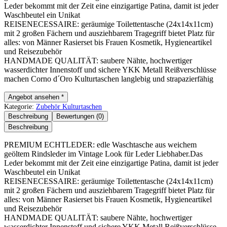
Leder bekommt mit der Zeit eine einzigartige Patina, damit ist jeder
Waschbeutel ein Unikat
REISENECESSAIRE: geräumige Toilettentasche (24x14x11cm)
mit 2 großen Fächern und ausziehbarem Tragegriff bietet Platz für
alles: von Männer Rasierset bis Frauen Kosmetik, Hygieneartikel
und Reisezubehör
HANDMADE QUALITÄT: saubere Nähte, hochwertiger
wasserdichter Innenstoff und sichere YKK Metall Reißverschlüsse
machen Corno d´Oro Kulturtaschen langlebig und strapazierfähig
Angebot ansehen *
Kategorie:
Zubehör Kulturtaschen
Beschreibung
Bewertungen (0)
Beschreibung
PREMIUM ECHTLEDER: edle Waschtasche aus weichem
geöltem Rindsleder im Vintage Look für Leder Liebhaber.Das
Leder bekommt mit der Zeit eine einzigartige Patina, damit ist jeder
Waschbeutel ein Unikat
REISENECESSAIRE: geräumige Toilettentasche (24x14x11cm)
mit 2 großen Fächern und ausziehbarem Tragegriff bietet Platz für
alles: von Männer Rasierset bis Frauen Kosmetik, Hygieneartikel
und Reisezubehör
HANDMADE QUALITÄT: saubere Nähte, hochwertiger
wasserdichter Innenstoff und sichere YKK Metall Reißverschlüsse