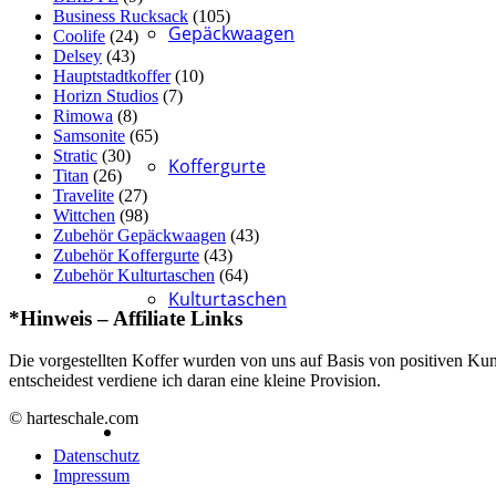
Business Rucksack
(105)
Gepäckwaagen
Coolife
(24)
Delsey
(43)
Hauptstadtkoffer
(10)
Horizn Studios
(7)
Rimowa
(8)
Samsonite
(65)
Stratic
(30)
Koffergurte
Titan
(26)
Travelite
(27)
Wittchen
(98)
Zubehör Gepäckwaagen
(43)
Zubehör Koffergurte
(43)
Zubehör Kulturtaschen
(64)
Kulturtaschen
*Hinweis – Affiliate Links
Die vorgestellten Koffer wurden von uns auf Basis von positiven Kun
entscheidest verdiene ich daran eine kleine Provision.
© harteschale.com
Datenschutz
Impressum