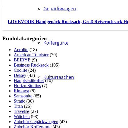
Gepäckwaagen
LOVEVOOK Handgepäck Rucksack, Groß Reiserucksack H
Produktkategorien
Koffergurte
Aerolite
(18)
American Tourister
(39)
BEIBYE
(9)
Business Rucksack
(105)
Coolife
(24)
Delsey
(43)
Kulturtaschen
Hauptstadtkoffer
(10)
Horizn Studios
(7)
Rimowa
(8)
Samsonite
(65)
Stratic
(30)
Titan
(26)
Travelite
(27)
Wittchen
(98)
Zubehör Gepäckwaagen
(43)
Zubehör Koffergurte
(43)