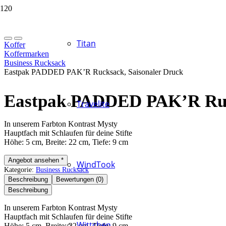
Titan
Koffer
Koffermarken
Business Rucksack
Eastpak PADDED PAK’R Rucksack, Saisonaler Druck
Eastpak PADDED PAK’R Ruck
Travelite
In unserem Farbton Kontrast Mysty
Hauptfach mit Schlaufen für deine Stifte
Höhe: 5 cm, Breite: 22 cm, Tiefe: 9 cm
Angebot ansehen *
WindTook
Kategorie:
Business Rucksack
Beschreibung
Bewertungen (0)
Beschreibung
In unserem Farbton Kontrast Mysty
Hauptfach mit Schlaufen für deine Stifte
Wittchen
Höhe: 5 cm, Breite: 22 cm, Tiefe: 9 cm