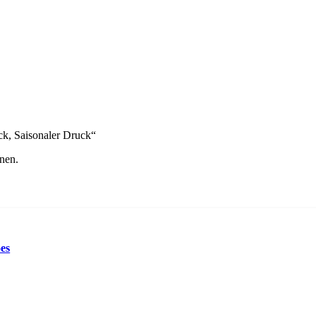
k, Saisonaler Druck“
nen.
es