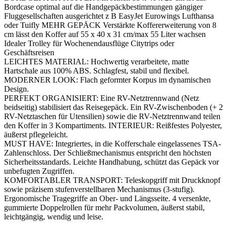
Bordcase optimal auf die Handgepäckbestimmungen gängiger
Fluggesellschaften ausgerichtet z B EasyJet Eurowings Lufthansa
oder Tuifly MEHR GEPÄCK Verstärkte Koffererweiterung von 8
cm lässt den Koffer auf 55 x 40 x 31 cm/max 55 Liter wachsen
Idealer Trolley für Wochenendausflüge Citytrips oder
Geschäftsreisen
LEICHTES MATERIAL: Hochwertig verarbeitete, matte
Hartschale aus 100% ABS. Schlagfest, stabil und flexibel.
MODERNER LOOK: Flach geformter Korpus im dynamischen
Design.
PERFEKT ORGANISIERT: Eine RV-Netztrennwand (Netz
beidseitig) stabilisiert das Reisegepäck. Ein RV-Zwischenboden (+ 2
RV-Netztaschen für Utensilien) sowie die RV-Netztrennwand teilen
den Koffer in 3 Kompartiments. INTERIEUR: Reißfestes Polyester,
äußerst pflegeleicht.
MUST HAVE: Integriertes, in die Kofferschale eingelassenes TSA-
Zahlenschloss. Der Schließmechanismus entspricht den höchsten
Sicherheitsstandards. Leichte Handhabung, schützt das Gepäck vor
unbefugten Zugriffen.
KOMFORTABLER TRANSPORT: Teleskopgriff mit Druckknopf
sowie präzisem stufenverstellbaren Mechanismus (3-stufig).
Ergonomische Tragegriffe an Ober- und Längsseite. 4 versenkte,
gummierte Doppelrollen für mehr Packvolumen, äußerst stabil,
leichtgängig, wendig und leise.