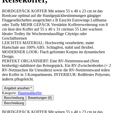
BORDGEPÄCK KOFFER Mit seinen 55 x 40 x 23 cm ist das
Bordcase optimal auf die Handgepäckbestimmungen gängiger
Fluggesellschaften ausgerichtet z B EasyJet Eurowings Lufthansa
oder Tuifly MEHR GEPÄCK Verstärkte Koffererweiterung von 8
cm lässt den Koffer auf 55 x 40 x 31 cm/max 55 Liter wachsen
Idealer Trolley für Wochenendausflüge Citytrips oder
Geschäftsreisen
LEICHTES MATERIAL: Hochwertig verarbeitete, matte
Hartschale aus 100% ABS. Schlagfest, stabil und flexibel.
MODERNER LOOK: Flach geformter Korpus im dynamischen
Design.
PERFEKT ORGANISIERT: Eine RV-Netztrennwand (Netz
beidseitig) stabilisiert das Reisegepäck. Ein RV-Zwischenboden (+ 2
RV-Netztaschen für Utensilien) sowie die RV-Netztrennwand teilen
den Koffer in 3 Kompartiments. INTERIEUR: Reißfestes Polyester,
äußerst pflegeleicht.
Angebot ansehen *
Kategorie:
Hauptstadtkoffer
Beschreibung
Bewertungen (0)
Beschreibung
BORDGEPÄCK KOFFER Mit seinen 55 x 40 x 23 cm ist das