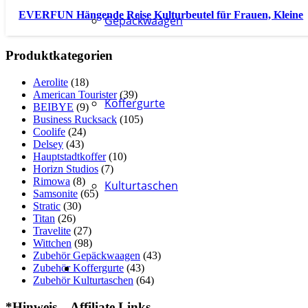
EVERFUN Hängende Reise Kulturbeutel für Frauen, Kleine
Gepäckwaagen
Produktkategorien
Aerolite
(18)
American Tourister
(39)
Koffergurte
BEIBYE
(9)
Business Rucksack
(105)
Coolife
(24)
Delsey
(43)
Hauptstadtkoffer
(10)
Horizn Studios
(7)
Rimowa
(8)
Kulturtaschen
Samsonite
(65)
Stratic
(30)
Titan
(26)
Travelite
(27)
Wittchen
(98)
Zubehör Gepäckwaagen
(43)
Zubehör Koffergurte
(43)
Zubehör Kulturtaschen
(64)
*Hinweis – Affiliate Links