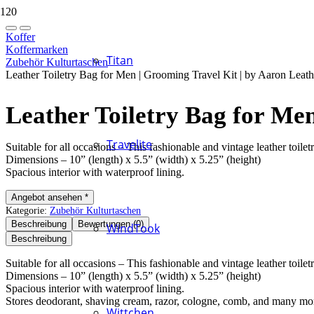
Koffer
Koffermarken
Titan
Zubehör Kulturtaschen
Leather Toiletry Bag for Men | Grooming Travel Kit | by Aaron Leat
Leather Toiletry Bag for Me
Travelite
Suitable for all occasions – This fashionable and vintage leather toi
Dimensions – 10” (length) x 5.5” (width) x 5.25” (height)
Spacious interior with waterproof lining.
Angebot ansehen *
Kategorie:
Zubehör Kulturtaschen
Beschreibung
Bewertungen (0)
WindTook
Beschreibung
Suitable for all occasions – This fashionable and vintage leather toi
Dimensions – 10” (length) x 5.5” (width) x 5.25” (height)
Spacious interior with waterproof lining.
Stores deodorant, shaving cream, razor, cologne, comb, and many mor
Wittchen