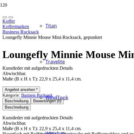
Koffer
Titan
Koffermarken
Business Rucksack
Loungefly Minnie Mouse Mini-Rucksack, gepunktet
Loungefly Minnie Mouse Min
Travelite
Kunstleder mit aufgedruckten Details
Abwischbar.
Maße (B x H x T): 22,9 x 25,4 x 11,4 cm.
Angebot ansehen *
Kategorie:
Business Rucksack
WindTook
Beschreibung
Bewertungen (0)
Beschreibung
Kunstleder mit aufgedruckten Details
Abwischbar.
Maße (B x H x T): 22,9 x 25,4 x 11,4 cm.
Wittchen
Hauptfach mit Reißverschluss, Fronttasche mit Reißverschluss und zw