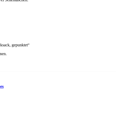
ksack, gepunktet“
nen.
es