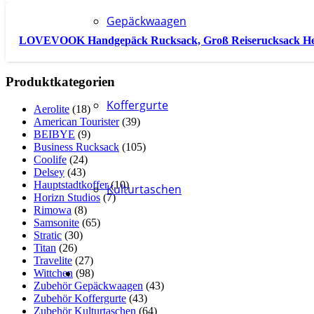
Gepäckwaagen
LOVEVOOK Handgepäck Rucksack, Groß Reiserucksack H
Produktkategorien
Koffergurte
Aerolite
(18)
American Tourister
(39)
BEIBYE
(9)
Business Rucksack
(105)
Coolife
(24)
Delsey
(43)
Hauptstadtkoffer
(10)
Kulturtaschen
Horizn Studios
(7)
Rimowa
(8)
Samsonite
(65)
Stratic
(30)
Titan
(26)
Travelite
(27)
Wittchen
(98)
Zubehör Gepäckwaagen
(43)
Zubehör Koffergurte
(43)
Zubehör Kulturtaschen
(64)