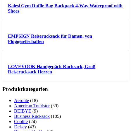
Kalesi Gym Duffle Bag Backpack 4-Way Waterproof with
Shoes
EMPSIGN Reiserucksack für Damen, von
Fluggesellschaften
LOVEVOOK Handgepäck Rucksack, Groß
Reiserucksack Herren
Produktkategorien
Aerolite
(18)
American Tourister
(39)
BEIBYE
(9)
Business Rucksack
(105)
Coolife
(24)
Delsey
(43)