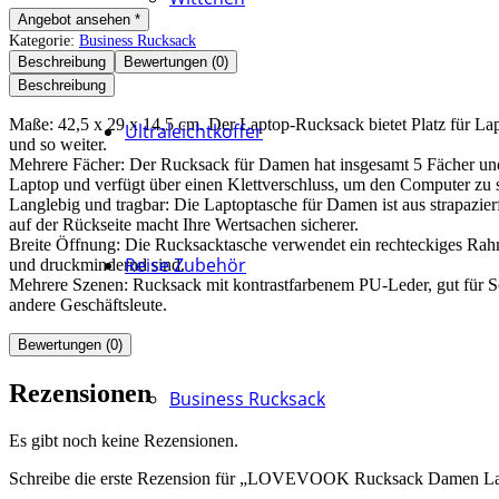
Angebot ansehen *
Kategorie:
Business Rucksack
Beschreibung
Bewertungen (0)
Beschreibung
Maße: 42,5 x 29 x 14,5 cm. Der Laptop-Rucksack bietet Platz für Lap
Ultraleichtkoffer
und so weiter.
Mehrere Fächer: Der Rucksack für Damen hat insgesamt 5 Fächer und 
Laptop und verfügt über einen Klettverschluss, um den Computer zu si
Langlebig und tragbar: Die Laptoptasche für Damen ist aus strapazie
auf der Rückseite macht Ihre Wertsachen sicherer.
Breite Öffnung: Die Rucksacktasche verwendet ein rechteckiges Rahmen
Reise Zubehör
und druckmindernd sind.
Mehrere Szenen: Rucksack mit kontrastfarbenem PU-Leder, gut für S
andere Geschäftsleute.
Bewertungen (0)
Rezensionen
Business Rucksack
Es gibt noch keine Rezensionen.
Schreibe die erste Rezension für „LOVEVOOK Rucksack Damen Lap