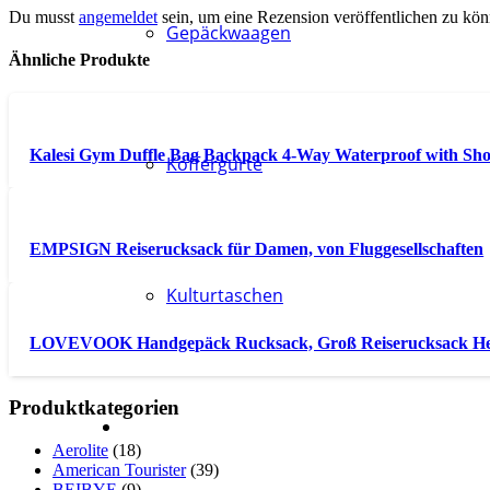
Du musst
angemeldet
sein, um eine Rezension veröffentlichen zu kön
Gepäckwaagen
Ähnliche Produkte
Kalesi Gym Duffle Bag Backpack 4-Way Waterproof with Sho
Koffergurte
EMPSIGN Reiserucksack für Damen, von Fluggesellschaften
Kulturtaschen
LOVEVOOK Handgepäck Rucksack, Groß Reiserucksack H
Produktkategorien
Aerolite
(18)
American Tourister
(39)
BEIBYE
(9)