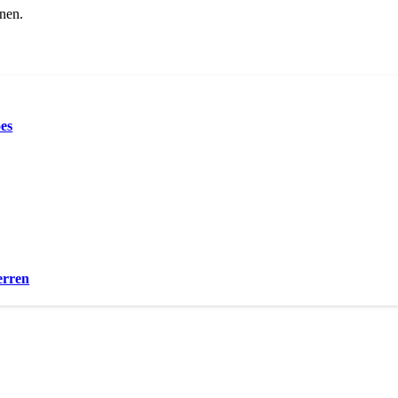
nen.
es
erren