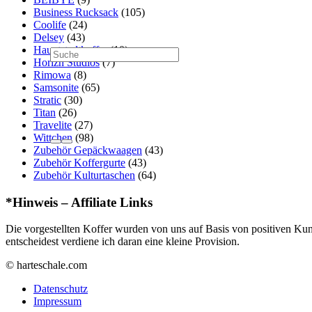
Business Rucksack
(105)
Coolife
(24)
Delsey
(43)
Hauptstadtkoffer
(10)
Horizn Studios
(7)
Rimowa
(8)
Samsonite
(65)
Stratic
(30)
Titan
(26)
Travelite
(27)
Wittchen
(98)
Zubehör Gepäckwaagen
(43)
Zubehör Koffergurte
(43)
Zubehör Kulturtaschen
(64)
*Hinweis – Affiliate Links
Die vorgestellten Koffer wurden von uns auf Basis von positiven Kun
entscheidest verdiene ich daran eine kleine Provision.
© harteschale.com
Datenschutz
Impressum