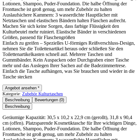
Lotionen, Shampoo, Puder-Foundation. Die halbe Öffnung der
Fronttasche ist groß genug, um mehr Zubehör zu halten
Auslaufsichere Kammern: 3 wasserdichte Hauptfächer mit
Netztaschen und elastischen Bändern halten Flaschen aufrecht.
Machen Sie sich keine Sorgen, dass farbige Flüssigkeit den
Kulturbeutel mehr ruiniert. Elastische Bänder in verschiedenen
Größen, passend für Flaschengrößen
Einfach zu greifen – Spezielles U-förmiges Reißverschluss-Design,
nehmen Sie die Toilettenartikel heraus oder schließen Sie den
Toilettenartikelkasten schnell auf. Mehrere Taschen und
Gummibänder. Kein Auspacken oder Durchgraben einer Tasche
mehr und das Auslegen Ihrer Sachen auf die Badezimmertrese.
Einfach die Tasche aufhängen, was Sie brauchen und wieder in die
Tasche stecken
Angebot ansehen *
Kategorie:
Zubehör Kulturtaschen
Beschreibung
Bewertungen (0)
Beschreibung
Geräumige Kapazität: 30,5 x 10,2 x 22,9 cm (gerollt), 31,8 x 90,4
cm (offen). Platzsparende Kosmetiktasche für Ihre wichtigen Dinge,
Lotionen, Shampoo, Puder-Foundation. Die halbe Öffnung der
Fronttasche ist groß genug, um mehr Zubehör zu halten
Auslaufsichere Kammern: 3 wasserdichte Hauptfächer mit