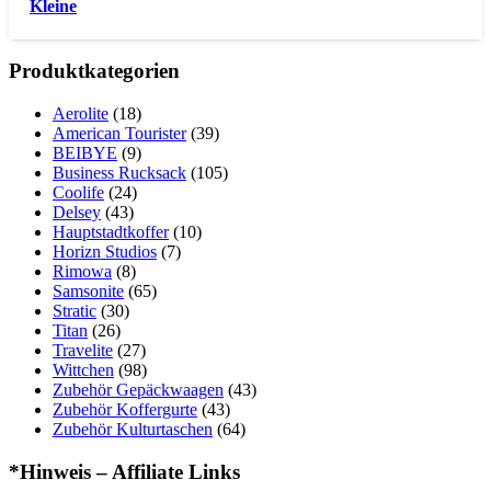
Kleine
Produktkategorien
Aerolite
(18)
American Tourister
(39)
BEIBYE
(9)
Business Rucksack
(105)
Coolife
(24)
Delsey
(43)
Hauptstadtkoffer
(10)
Horizn Studios
(7)
Rimowa
(8)
Samsonite
(65)
Stratic
(30)
Titan
(26)
Travelite
(27)
Wittchen
(98)
Zubehör Gepäckwaagen
(43)
Zubehör Koffergurte
(43)
Zubehör Kulturtaschen
(64)
*Hinweis – Affiliate Links