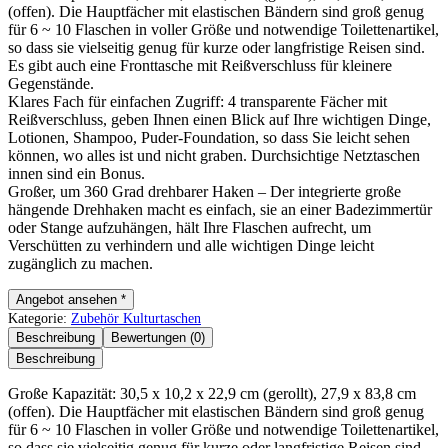
(offen). Die Hauptfächer mit elastischen Bändern sind groß genug
für 6 ~ 10 Flaschen in voller Größe und notwendige Toilettenartikel,
so dass sie vielseitig genug für kurze oder langfristige Reisen sind.
Es gibt auch eine Fronttasche mit Reißverschluss für kleinere
Gegenstände.
Klares Fach für einfachen Zugriff: 4 transparente Fächer mit
Reißverschluss, geben Ihnen einen Blick auf Ihre wichtigen Dinge,
Lotionen, Shampoo, Puder-Foundation, so dass Sie leicht sehen
können, wo alles ist und nicht graben. Durchsichtige Netztaschen
innen sind ein Bonus.
Großer, um 360 Grad drehbarer Haken – Der integrierte große
hängende Drehhaken macht es einfach, sie an einer Badezimmertür
oder Stange aufzuhängen, hält Ihre Flaschen aufrecht, um
Verschütten zu verhindern und alle wichtigen Dinge leicht
zugänglich zu machen.
Angebot ansehen *
Kategorie:
Zubehör Kulturtaschen
Beschreibung
Bewertungen (0)
Beschreibung
Große Kapazität: 30,5 x 10,2 x 22,9 cm (gerollt), 27,9 x 83,8 cm
(offen). Die Hauptfächer mit elastischen Bändern sind groß genug
für 6 ~ 10 Flaschen in voller Größe und notwendige Toilettenartikel,
so dass sie vielseitig genug für kurze oder langfristige Reisen sind.