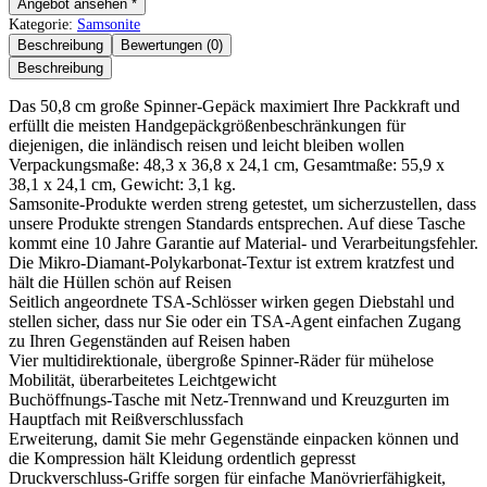
Angebot ansehen *
Kategorie:
Samsonite
Beschreibung
Bewertungen (0)
Beschreibung
Das 50,8 cm große Spinner-Gepäck maximiert Ihre Packkraft und
erfüllt die meisten Handgepäckgrößenbeschränkungen für
diejenigen, die inländisch reisen und leicht bleiben wollen
Verpackungsmaße: 48,3 x 36,8 x 24,1 cm, Gesamtmaße: 55,9 x
38,1 x 24,1 cm, Gewicht: 3,1 kg.
Samsonite-Produkte werden streng getestet, um sicherzustellen, dass
unsere Produkte strengen Standards entsprechen. Auf diese Tasche
kommt eine 10 Jahre Garantie auf Material- und Verarbeitungsfehler.
Die Mikro-Diamant-Polykarbonat-Textur ist extrem kratzfest und
hält die Hüllen schön auf Reisen
Seitlich angeordnete TSA-Schlösser wirken gegen Diebstahl und
stellen sicher, dass nur Sie oder ein TSA-Agent einfachen Zugang
zu Ihren Gegenständen auf Reisen haben
Vier multidirektionale, übergroße Spinner-Räder für mühelose
Mobilität, überarbeitetes Leichtgewicht
Buchöffnungs-Tasche mit Netz-Trennwand und Kreuzgurten im
Hauptfach mit Reißverschlussfach
Erweiterung, damit Sie mehr Gegenstände einpacken können und
die Kompression hält Kleidung ordentlich gepresst
Druckverschluss-Griffe sorgen für einfache Manövrierfähigkeit,