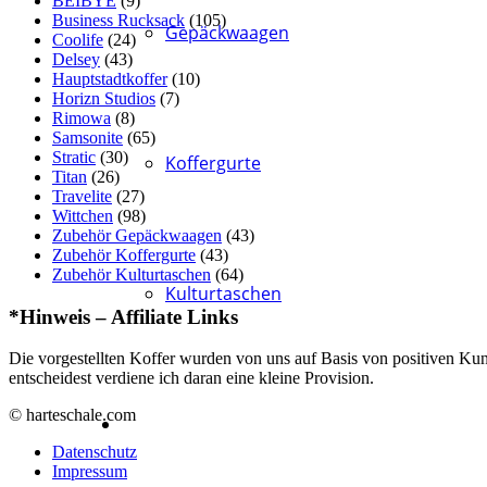
BEIBYE
(9)
Business Rucksack
(105)
Gepäckwaagen
Coolife
(24)
Delsey
(43)
Hauptstadtkoffer
(10)
Horizn Studios
(7)
Rimowa
(8)
Samsonite
(65)
Stratic
(30)
Koffergurte
Titan
(26)
Travelite
(27)
Wittchen
(98)
Zubehör Gepäckwaagen
(43)
Zubehör Koffergurte
(43)
Zubehör Kulturtaschen
(64)
Kulturtaschen
*Hinweis – Affiliate Links
Die vorgestellten Koffer wurden von uns auf Basis von positiven Kun
entscheidest verdiene ich daran eine kleine Provision.
© harteschale.com
Datenschutz
Impressum