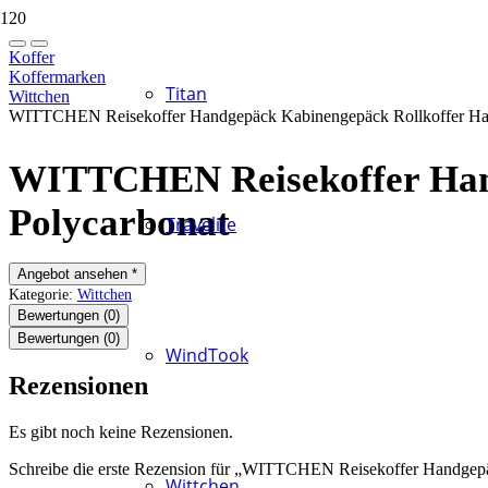
Koffer
Koffermarken
Titan
Wittchen
WITTCHEN Reisekoffer Handgepäck Kabinengepäck Rollkoffer Hart
WITTCHEN Reisekoffer Hand
Polycarbonat
Travelite
Angebot ansehen *
Kategorie:
Wittchen
Bewertungen (0)
Bewertungen (0)
WindTook
Rezensionen
Es gibt noch keine Rezensionen.
Schreibe die erste Rezension für „WITTCHEN Reisekoffer Handgepä
Wittchen