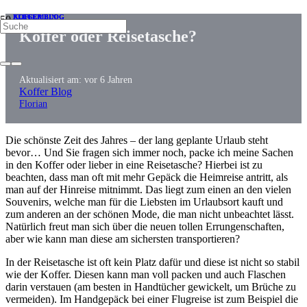
KOFFER BLOG
KOFFER BLOG
ALLGEMEIN
Koffer oder Reisetasche?
Aktualisiert am:
vor 6 Jahren
Koffer Blog
Florian
Die schönste Zeit des Jahres – der lang geplante Urlaub steht
bevor… Und Sie fragen sich immer noch, packe ich meine Sachen
in den Koffer oder lieber in eine Reisetasche? Hierbei ist zu
beachten, dass man oft mit mehr Gepäck die Heimreise antritt, als
man auf der Hinreise mitnimmt. Das liegt zum einen an den vielen
Souvenirs, welche man für die Liebsten im Urlaubsort kauft und
zum anderen an der schönen Mode, die man nicht unbeachtet lässt.
Natürlich freut man sich über die neuen tollen Errungenschaften,
aber wie kann man diese am sichersten transportieren?
In der Reisetasche ist oft kein Platz dafür und diese ist nicht so stabil
wie der Koffer. Diesen kann man voll packen und auch Flaschen
darin verstauen (am besten in Handtücher gewickelt, um Brüche zu
vermeiden). Im Handgepäck bei einer Flugreise ist zum Beispiel die