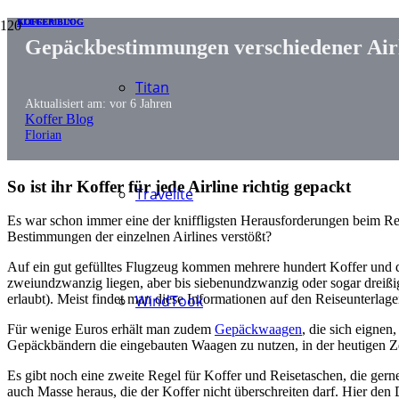
ALLGEMEIN
KOFFER BLOG
KOFFER BLOG
Gepäckbestimmungen verschiedener Air
Titan
Aktualisiert am:
vor 6 Jahren
Koffer Blog
Florian
So ist ihr Koffer für jede Airline richtig gepackt
Travelite
Es war schon immer eine der kniffligsten Herausforderungen beim Rei
Bestimmungen der einzelnen Airlines verstößt?
Auf ein gut gefülltes Flugzeug kommen mehrere hundert Koffer und 
zweiundzwanzig liegen, aber bis siebenundzwanzig oder sogar dreißi
WindTook
erlaubt). Meist findet man diese Informationen auf den Reiseunterlagen
Für wenige Euros erhält man zudem
Gepäckwaagen
, die sich eignen
Gepäckbändern die eingebauten Waagen zu nutzen, in der heutigen Ze
Es gibt noch eine zweite Regel für Koffer und Reisetaschen, die ger
auch Masse heraus, die der Koffer nicht überschreiten darf. Hier den 