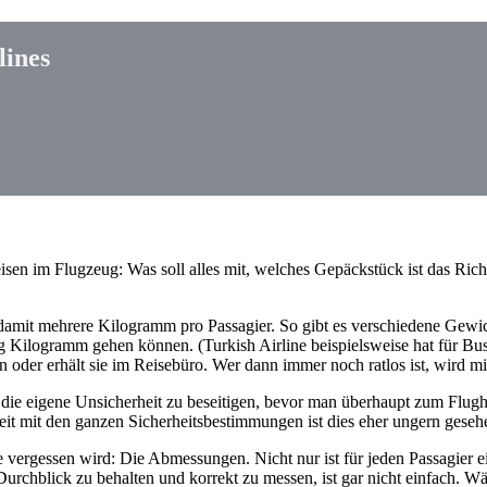
lines
sen im Flugzeug: Was soll alles mit, welches Gepäckstück ist das Rich
damit mehrere Kilogramm pro Passagier. So gibt es verschiedene Gewi
g Kilogramm gehen können. (Turkish Airline beispielsweise hat für Bu
 oder erhält sie im Reisebüro. Wer dann immer noch ratlos ist, wird mit
, die eigene Unsicherheit zu beseitigen, bevor man überhaupt zum Flugh
it mit den ganzen Sicherheitsbestimmungen ist dies eher ungern geseh
ne vergessen wird: Die Abmessungen. Nicht nur ist für jeden Passagier
Durchblick zu behalten und korrekt zu messen, ist gar nicht einfach. W