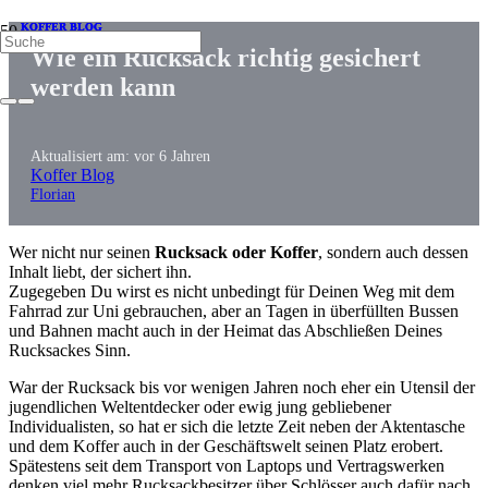
KOFFER BLOG
KOFFER BLOG
KOFFER BLOG
Wie ein Rucksack richtig gesichert
werden kann
Aktualisiert am:
vor 6 Jahren
Koffer Blog
Florian
Wer nicht nur seinen
Rucksack oder Koffer
, sondern auch dessen
Inhalt liebt, der sichert ihn.
Zugegeben Du wirst es nicht unbedingt für Deinen Weg mit dem
Fahrrad zur Uni gebrauchen, aber an Tagen in überfüllten Bussen
und Bahnen macht auch in der Heimat das Abschließen Deines
Rucksackes Sinn.
War der Rucksack bis vor wenigen Jahren noch eher ein Utensil der
jugendlichen Weltentdecker oder ewig jung gebliebener
Individualisten, so hat er sich die letzte Zeit neben der Aktentasche
und dem Koffer auch in der Geschäftswelt seinen Platz erobert.
Spätestens seit dem Transport von Laptops und Vertragswerken
denken viel mehr Rucksackbesitzer über Schlösser auch dafür nach.